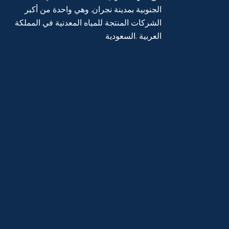
الجنوبیة بمدینة نجران. وھي واحدة من أكبر
الشركات المنتجة للمیاه المعدنیة في المملكة
العربیة .السعودیة