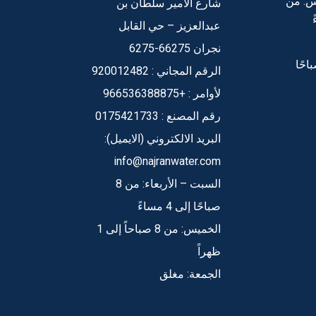
يس: من
شارع الأمير سلطان بن
عبدالعزيز – حي القابل
نجران 66275-6275
الأحد: 10 صباحًا
الرقم المجاني : 920012482
لأوامر : +966536388875
رقم المصنع : 0175421733
البريد الالكتروني (الايميل):
info@najranwater.com
السبت – الأربعاء: من 8
صباحًا إلى 4 مساءً
الخميس: من 8 صباحاً إلى 1
ظهراً
الجمعة: مغلق