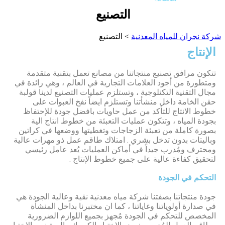
التصنيع
شركة نجران للمياه المعدنية
> التصنيع
الإنتاج
تتكون مرافق تصنيع منتجاتنا من مصانع تعمل بتقنية متقدمة
ومتطورة من أجود العلامات التجارية في العالم ، وهي رائدة في
مجال التقنية التكنلوجية ، وتستلزم عمليات التصنيع لدينا قولبة
حقن الخامة داخل منشأتنا وتستلزم ايضاً نفخ العبوات على
خطوط الانتاج للتأكد من عمل حاويات بافضل جودة للإحتفاظ
بجودة المياه ، وتتكون عمليات التعبئة من خطوط انتاج الية
بصورة كاملة من تعبئة الزجاجات وتغطيتها ووضعها في كراتين
وباليتات بدون تدخل بشري . امتلاك طاقم عمل ذو مهرات عالية
ومحترف ومُدرب جيداً في أماكن العمليات يُعد عامل رئيسي
لتحقيق كفاءة عالية على جميع خطوط الإنتاج .
التحكم في الجودة
جودة منتجاتنا بصفتنا شركة مياه معدنية نقية وعالية الجودة هي
في صدارة أولوياتنا وغاياتنا ، كما ان مختبرنا بداخل المنشأة
المخصص للتحكم في الجودة مُجهز بجميع اللوازم الضرورية